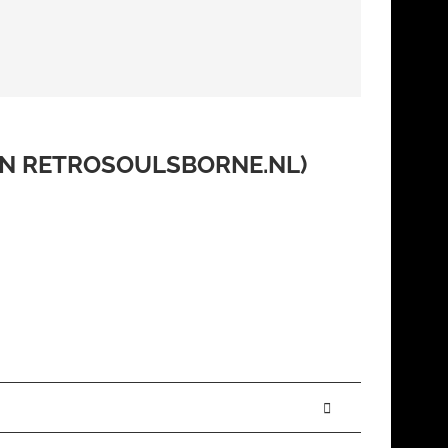
ON RETROSOULSBORNE.NL)
ele, drei Filmlizenzen, ein Partyspiel mit Buzzern