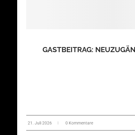
GASTBEITRAG: NEUZUGÄN
Die Ernüchterung vorweg Wenn hier eine Kiste ankomm
und irgendwo darunter ein Controller ohne Kabel. D
21. Juli 2026
0 Kommentare