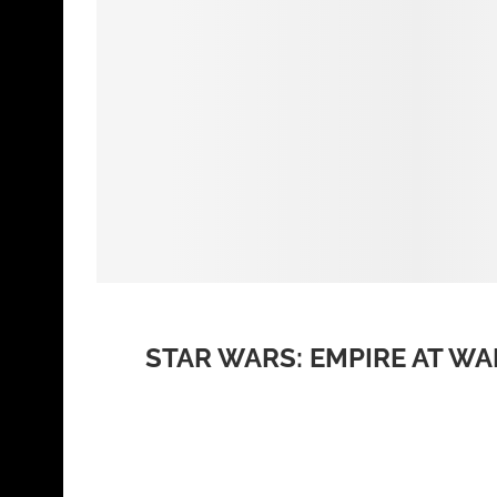
STAR WARS: EMPIRE AT WAR
Es gibt Spiele, die altern schlecht, weil sie damals 