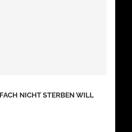
INFACH NICHT STERBEN WILL
rn gut, weil ihr Kern so sauber ist, dass man …