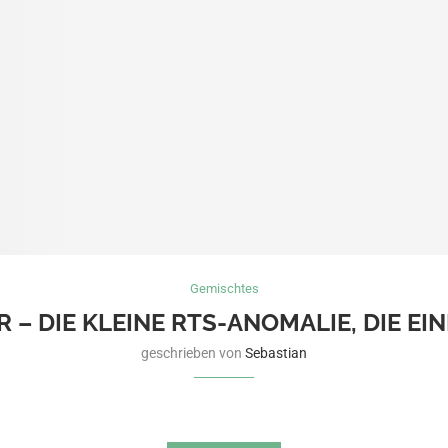
Gemischtes
 – DIE KLEINE RTS-ANOMALIE, DIE E
geschrieben von
Sebastian
schon nur von ihrer Technik gelebt haben. Es gibt Spiele, die alte