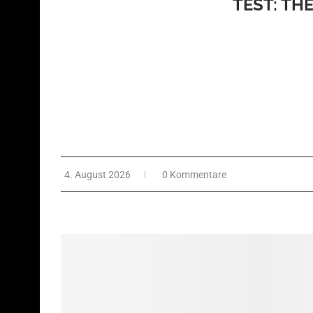
TEST: TH
Ein Zelda-eskes Action-Adventure, das von Square
bekanntgemachten HD-2D Look präsentiert wird? C
4. August 2026
0 Kommentare