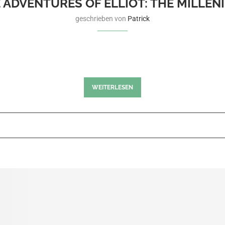
E ADVENTURES OF ELLIOT: THE MILLEN
geschrieben von
Patrick
Enix in Zusammenarbeit mit Claytechworks entwickelt wurde und
ount me in! Square hatte die Spendierhosen…
WEITERLESEN