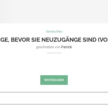
Gemischtes
GE, BEVOR SIE NEUZUGÄNGE SIND (V
geschrieben von
Patrick
t, ist der wahrscheinlichste Inhalt sehr banal: zehn Fußballspi
er …
WEITERLESEN