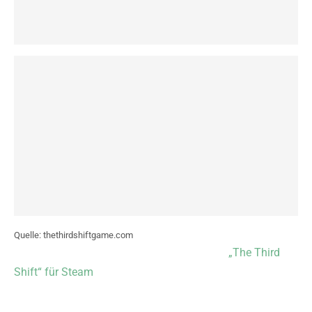
Quelle: thethirdshiftgame.com
Passend dazu verlose ich ein Exemplar von
„The Third
Shift“ für Steam
! Alles, was ihr dafür tun müsst, ist das
Formular auszufüllen und die Frage richtig zu
beantworten. Kleiner Tipp: Die Antwort findet ihr im