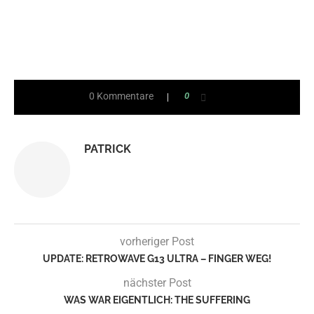
can stick with it and keep at it, anyone can make
something worthwhile.
0 Kommentare
0
PATRICK
vorheriger Post
UPDATE: RETROWAVE G13 ULTRA – FINGER WEG!
nächster Post
WAS WAR EIGENTLICH: THE SUFFERING